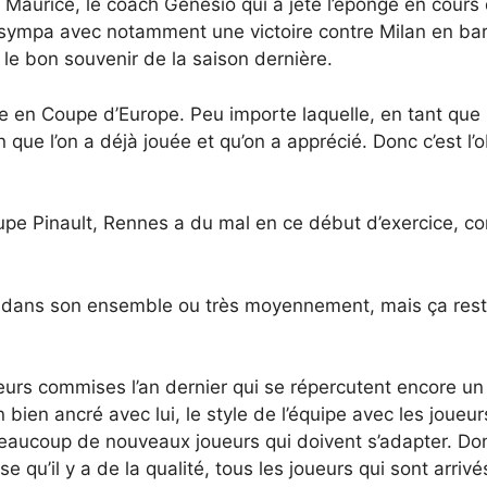
an Maurice, le coach Genesio qui a jeté l’éponge en cour
t sympa avec notamment une victoire contre Milan en bar
t le bon souvenir de la saison dernière.
 vite en Coupe d’Europe. Peu importe laquelle, en tant que
e l’on a déjà jouée et qu’on a apprécié. Donc c’est l’obj
oupe Pinault, Rennes a du mal en ce début d’exercice, c
ans son ensemble ou très moyennement, mais ça reste t
rreurs commises l’an dernier qui se répercutent encore un 
 bien ancré avec lui, le style de l’équipe avec les joueur
 beaucoup de nouveaux joueurs qui doivent s’adapter. Do
qu’il y a de la qualité, tous les joueurs qui sont arrivés