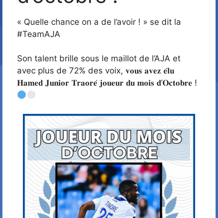
« Quelle chance on a de l’avoir ! » se dit la
#TeamAJA
Son talent brille sous le maillot de l’AJA et
avec plus de 72% des voix, 𝐯𝐨𝐮𝐬 𝐚𝐯𝐞𝐳 𝐞́𝐥𝐮
𝐇𝐚𝐦𝐞𝐝 𝐉𝐮𝐧𝐢𝐨𝐫 𝐓𝐫𝐚𝐨𝐫𝐞́ 𝐣𝐨𝐮𝐞𝐮𝐫 𝐝𝐮 𝐦𝐨𝐢𝐬 𝐝’𝐎𝐜𝐭𝐨𝐛𝐫𝐞 !