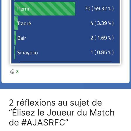
70 ( 59.32 % )
Perrin
Perrin
4 ( 3.39 % )
Traoré
Traoré
2 ( 1.69 % )
Bair
Bair
1 ( 0.85 % )
Sinayoko
Sinayoko
3
2 réflexions au sujet de
“Élisez le Joueur du Match
de #AJASRFC”