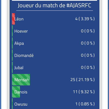
Joueur du match de #AJASRFC
4 ( 3.39 % )
Léon
Léon
0 ( 0 % )
Hoever
Hoever
0 ( 0 % )
Akpa
Akpa
0 ( 0 % )
Diomandé
Diomandé
0 ( 0 % )
Jubal
Jubal
25 ( 21.19 % )
Mensah
Mensah
11 ( 9.32 % )
Danois
Danois
1 ( 0.85 % )
Owusu
Owusu