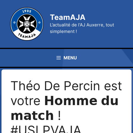
Aller
au
TeamAJA
contenu
L’actualité de l'AJ Auxerre, tout
simplement !
MENU
Théo De Percin est
votre 𝗛𝗼𝗺𝗺𝗲 𝗱𝘂
𝗺𝗮𝘁𝗰𝗵 !
#USLPVAJA