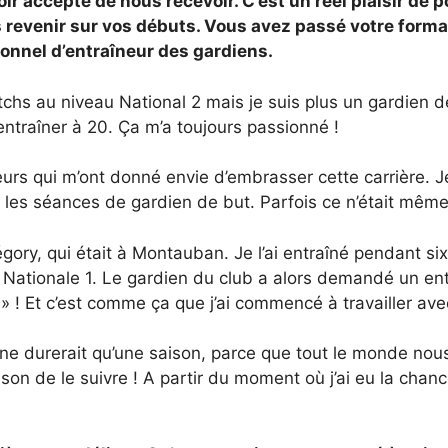
oir accepté de nous recevoir. C’est un réel plaisir de
is revenir sur vos débuts. Vous avez passé votre forma
ionnel d’entraîneur des gardiens.
tchs au niveau National 2 mais je suis plus un gardien d
entraîner à 20. Ça m’a toujours passionné !
neurs qui m’ont donné envie d’embrasser cette carrière. J
 les séances de gardien de but. Parfois ce n’était même 
gory, qui était à Montauban. Je l’ai entraîné pendant six 
Nationale 1. Le gardien du club a alors demandé un ent
n » ! Et c’est comme ça que j’ai commencé à travailler ave
 ne durerait qu’une saison, parce que tout le monde nou
ison de le suivre ! A partir du moment où j’ai eu la chanc