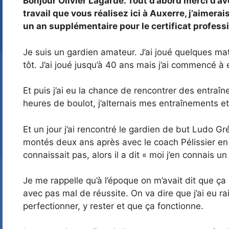
Bonjour Olivier Lagarde. Tout d’abord merci d’av
travail que vous réalisez ici à Auxerre, j’aimera
un an supplémentaire pour le certificat profess
Je suis un gardien amateur. J’ai joué quelques ma
tôt. J’ai joué jusqu’à 40 ans mais j’ai commencé à 
Et puis j’ai eu la chance de rencontrer des entraî
heures de boulot, j’alternais mes entraînements et
Et un jour j’ai rencontré le gardien de but Ludo Gré
montés deux ans après avec le coach Pélissier en 
connaissait pas, alors il a dit « moi j’en connais u
Je me rappelle qu’à l’époque on m’avait dit que ça
avec pas mal de réussite. On va dire que j’ai eu ra
perfectionner, y rester et que ça fonctionne.