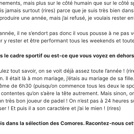
ements, mais plus sur le côté humain que sur le côté spor
s jamais surtout (rires) parce que je suis très bien dan
e produire une année, mais j’ai refusé, je voulais rester 
née, il ne s’endort pas donc il vous pousse à ne pas vo
pour y rester et être performant tous les weekends et tout
ns le cadre sportif ou est-ce que vous voyez en dehors
z tout savoir, on se voit déjà assez toute l’année ! (ri
Il était là à mon mariage, j’étais au mariage de sa fil
e de 6h30 (puisqu’on commence tous les deux le sport tr
 contentes qu’on s’aère la tête autrement. Mais sinon, 
n très bon joueur de padel ! On n’est pas à 24 heures s
! Et puis il a son caractère et j’ai le mien ! (rires)
is dans la sélection des Comores. Racontez-nous cet