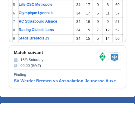
Lille OSC Metropole
5
34
17
9
8
60
Olympique Lyonnais
6
34
17
6
11
57
RC Strasbourg Alsace
7
34
16
9
9
57
Racing Club de Lens
8
34
15
7
12
52
Stade Brestois 29
9
34
15
5
14
50
1
Toulouse FC
34
11
9
14
42
0
Match suivant
1
15/8 Saturday
Association Jeunesse Auxerroise
34
11
9
14
42
1
09:00 (GMT)
1
Stade Rennais FC
34
13
2
19
41
2
Finding...
SV Werder Bremen vs Association Jeunesse Auxerroise
1
FC Nantes
34
8
12
14
36
3
1
Angers Sporting Club de lOuest
34
10
6
18
36
4
1
Le Havre AC
34
10
4
20
34
5
1
Stade de Reims
34
8
9
17
33
6
1
AS Saint Etienne
34
8
6
20
30
7