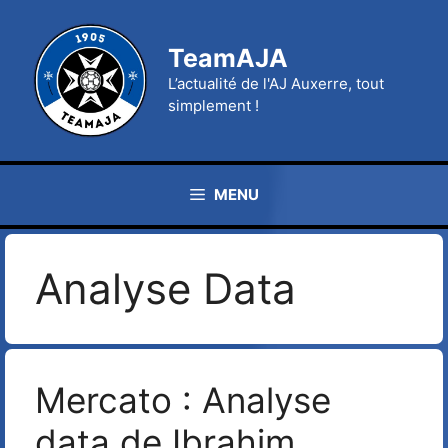
Aller
au
TeamAJA
contenu
L’actualité de l'AJ Auxerre, tout
simplement !
MENU
Analyse Data
Mercato : Analyse
data de Ibrahim