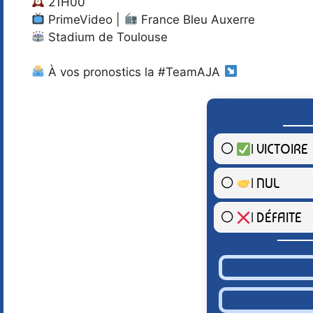
21H00
PrimeVideo |
France Bleu Auxerre
Stadium de Toulouse
À vos pronostics la #TeamAJA
| VICTOIRE
| NUL
| DÉFAITE