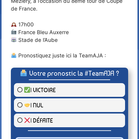
Méziéry, à l’occasion du 8ème tour de Coupe
de France.
17h00
France Bleu Auxerre
Stade de l’Aube
Pronostiquez juste ici la TeamAJA :
Votre pronostic la #TeamAJA ?
| VICTOIRE
4 ( 100 % )
| NUL
0 ( 0 % )
| DÉFAITE
0 ( 0 % )