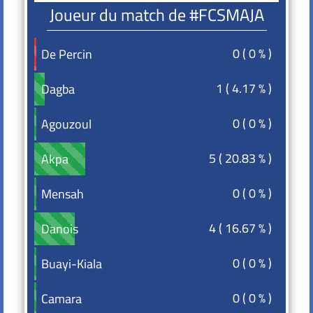
Joueur du match de #FCSMAJA
0 ( 0 % )
De Percin
De Percin
1 ( 4.17 % )
Dagba
Dagba
0 ( 0 % )
Agouzoul
Agouzoul
5 ( 20.83 % )
Akpa
Akpa
0 ( 0 % )
Mensah
Mensah
4 ( 16.67 % )
Danois
Danois
0 ( 0 % )
Buayi-Kiala
Buayi-Kiala
0 ( 0 % )
Camara
Camara