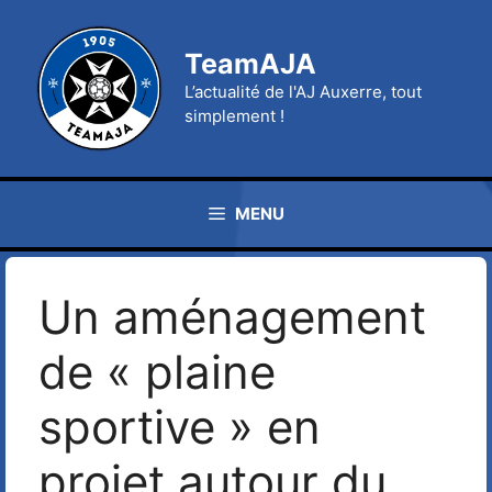
Aller
au
TeamAJA
contenu
L’actualité de l'AJ Auxerre, tout
simplement !
MENU
Un aménagement
de « plaine
sportive » en
projet autour du