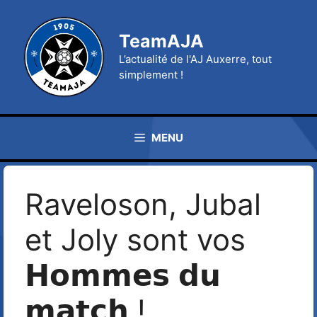
Aller
au
TeamAJA
contenu
L’actualité de l'AJ Auxerre, tout
simplement !
MENU
Raveloson, Jubal
et Joly sont vos
𝗛𝗼𝗺𝗺𝗲𝘀 𝗱𝘂
𝗺𝗮𝘁𝗰𝗵 !