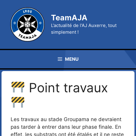
Aller
au
TeamAJA
contenu
L’actualité de l'AJ Auxerre, tout
simplement !
MENU
Point travaux
Les travaux au stade Groupama ne devraient
pas tarder à entrer dans leur phase finale. En
effet, les substrats ont été étalés et il ne reste