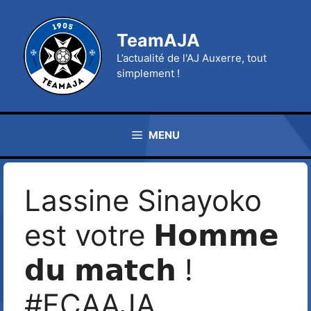
Aller
au
TeamAJA
contenu
L’actualité de l'AJ Auxerre, tout
simplement !
MENU
Lassine Sinayoko
est votre 𝗛𝗼𝗺𝗺𝗲
𝗱𝘂 𝗺𝗮𝘁𝗰𝗵 !
#FCAAJA