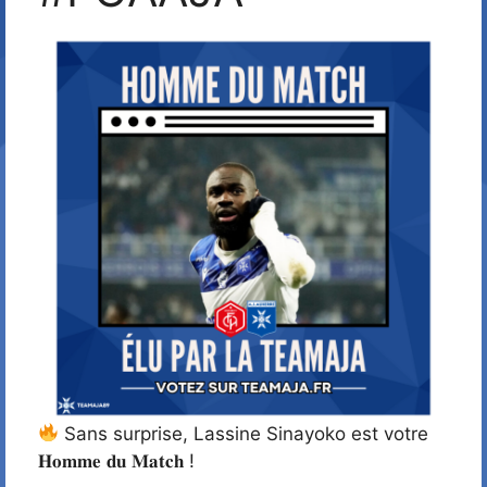
Sans surprise, Lassine Sinayoko est votre
𝐇𝐨𝐦𝐦𝐞 𝐝𝐮 𝐌𝐚𝐭𝐜𝐡 !