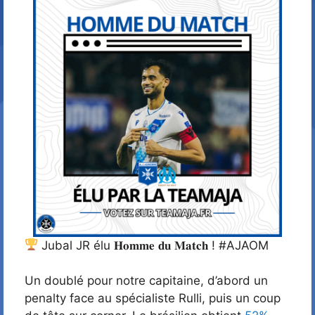
Jubal JR élu 𝐇𝐨𝐦𝐦𝐞 𝐝𝐮 𝐌𝐚𝐭𝐜𝐡 ! #AJAOM
Un doublé pour notre capitaine, d’abord un
penalty face au spécialiste Rulli, puis un coup