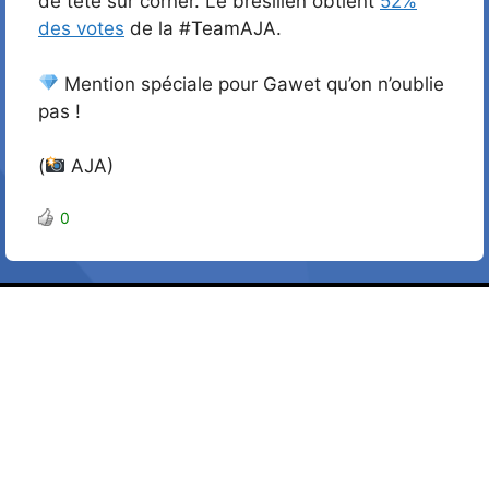
de tête sur corner. Le brésilien obtient
52%
des votes
de la #TeamAJA.
Mention spéciale pour Gawet qu’on n’oublie
pas !
(
AJA)
0