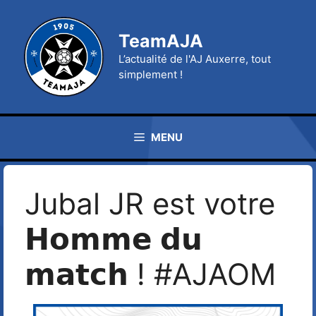
Aller
au
TeamAJA
contenu
L’actualité de l'AJ Auxerre, tout
simplement !
MENU
Jubal JR est votre
𝗛𝗼𝗺𝗺𝗲 𝗱𝘂
𝗺𝗮𝘁𝗰𝗵 ! #AJAOM