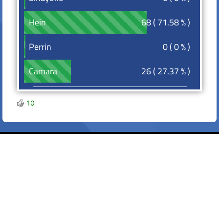
68 ( 71.58 % )
Hein
Hein
0 ( 0 % )
Perrin
Perrin
26 ( 27.37 % )
Camara
Camara
10