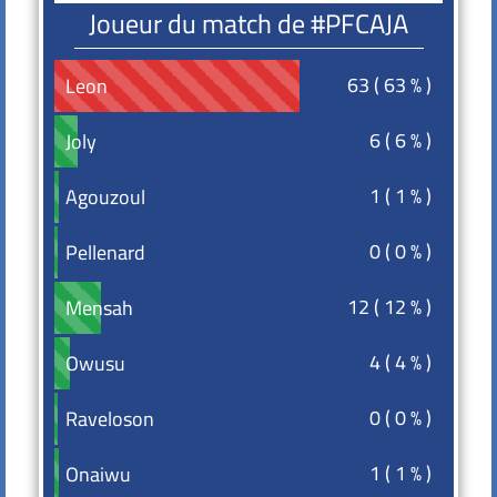
Joueur du match de #PFCAJA
63 ( 63 % )
Leon
Leon
6 ( 6 % )
Joly
Joly
1 ( 1 % )
Agouzoul
Agouzoul
0 ( 0 % )
Pellenard
Pellenard
12 ( 12 % )
Mensah
Mensah
4 ( 4 % )
Owusu
Owusu
0 ( 0 % )
Raveloson
Raveloson
1 ( 1 % )
Onaiwu
Onaiwu