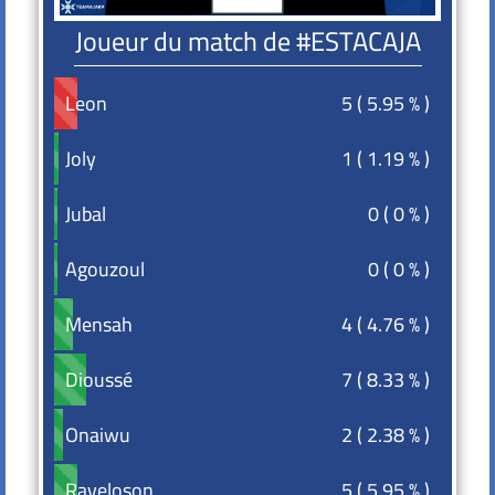
Joueur du match de #ESTACAJA
5 ( 5.95 % )
Leon
Leon
1 ( 1.19 % )
Joly
Joly
0 ( 0 % )
Jubal
Jubal
0 ( 0 % )
Agouzoul
Agouzoul
4 ( 4.76 % )
Mensah
Mensah
7 ( 8.33 % )
Dioussé
Dioussé
2 ( 2.38 % )
Onaiwu
Onaiwu
5 ( 5.95 % )
Raveloson
Raveloson