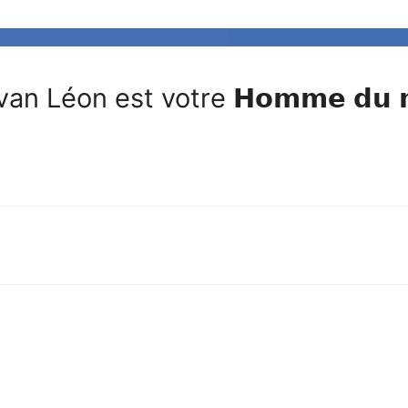
an Léon est votre 𝗛𝗼𝗺𝗺𝗲 𝗱𝘂 