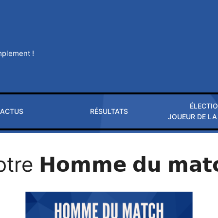
implement !
ÉLECTI
ACTUS
RÉSULTATS
JOUEUR DE LA
e 𝗛𝗼𝗺𝗺𝗲 𝗱𝘂 𝗺𝗮