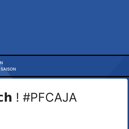
ON
 SAISON
𝗰𝗵 ! #PFCAJA