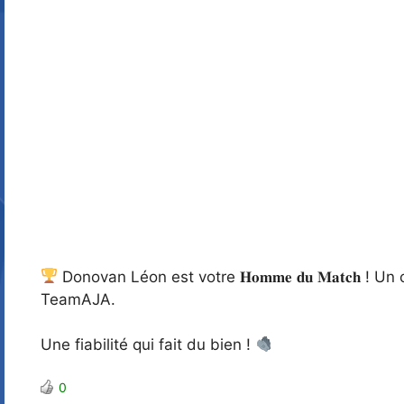
Donovan Léon est votre 𝐇𝐨𝐦𝐦𝐞 𝐝𝐮 𝐌𝐚𝐭𝐜𝐡 
TeamAJA.
Une fiabilité qui fait du bien !
0