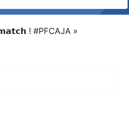
𝗮𝘁𝗰𝗵 ! #PFCAJA »