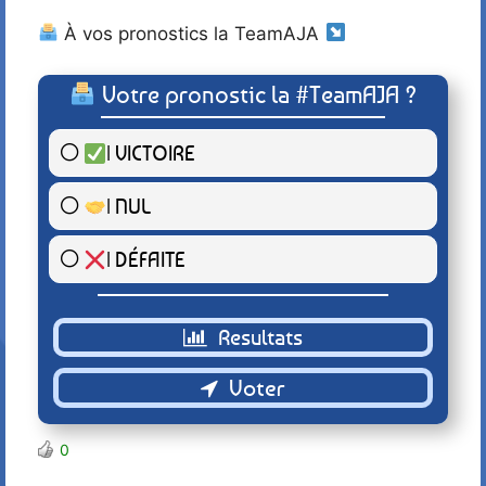
À vos pronostics la TeamAJA
Votre pronostic la #TeamAJA ?
| VICTOIRE
3 ( 100 % )
| NUL
0 ( 0 % )
| DÉFAITE
0 ( 0 % )
Retour
0