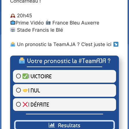
Concarneau !
20h45
Prime Vidéo
France Bleu Auxerre
Stade Francis le Blé
Un pronostic la TeamAJA ? C’est juste ici
Votre pronostic la #TeamAJA ?
| VICTOIRE
5 ( 100 % )
| NUL
0 ( 0 % )
| DÉFAITE
0 ( 0 % )