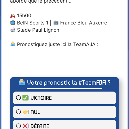
abordé que le précédent…
15h00
BeIN Sports 1 |
France Bleu Auxerre
Stade Paul Lignon
Pronostiquez juste ici la TeamAJA :
Votre pronostic la #TeamAJA ?
| VICTOIRE
6 ( 100 % )
| NUL
0 ( 0 % )
| DÉFAITE
0 ( 0 % )