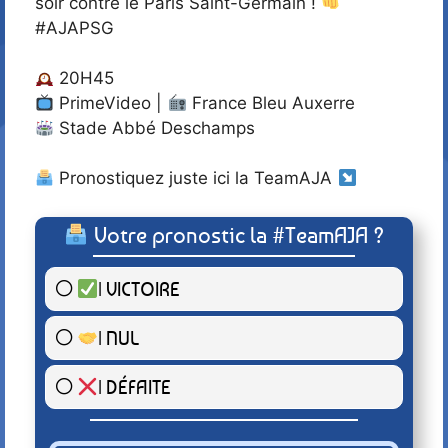
soir contre le Paris Saint-Germain !
#AJAPSG
20H45
PrimeVideo |
France Bleu Auxerre
Stade Abbé Deschamps
Pronostiquez juste ici la TeamAJA
Votre pronostic la #TeamAJA ?
| VICTOIRE
6 ( 27.27 % )
| NUL
10 ( 45.45 % )
| DÉFAITE
6 ( 27.27 % )