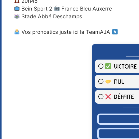
20h45
Bein Sport 2
France Bleu Auxerre
Stade Abbé Deschamps
Vos pronostics juste ici la TeamAJA
| VICTOIRE
| NUL
| DÉFAITE