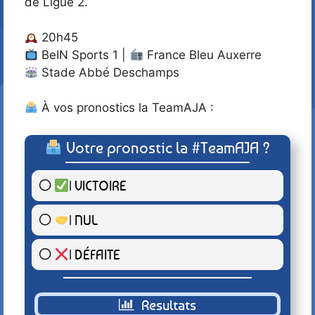
de Ligue 2.
20h45
BeIN Sports 1 |
France Bleu Auxerre
Stade Abbé Deschamps
À vos pronostics la TeamAJA :
Votre pronostic la #TeamAJA ?
| VICTOIRE
4 ( 100 % )
| NUL
0 ( 0 % )
| DÉFAITE
0 ( 0 % )