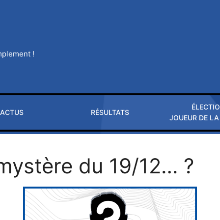
implement !
ÉLECTI
ACTUS
RÉSULTATS
JOUEUR DE LA
 mystère du 19/12… ?