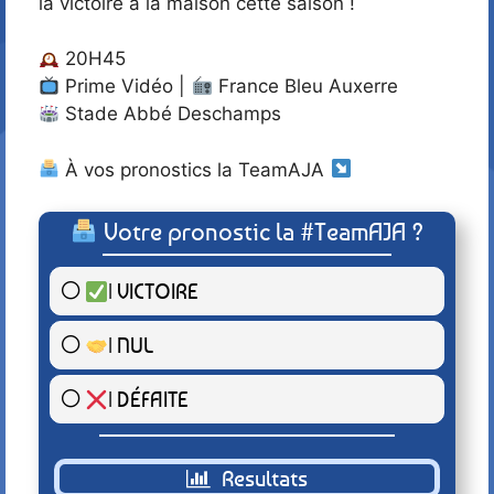
la victoire à la maison cette saison !
20H45
Prime Vidéo |
France Bleu Auxerre
Stade Abbé Deschamps
À vos pronostics la TeamAJA
Votre pronostic la #TeamAJA ?
| VICTOIRE
2 ( 100 % )
| NUL
0 ( 0 % )
| DÉFAITE
0 ( 0 % )